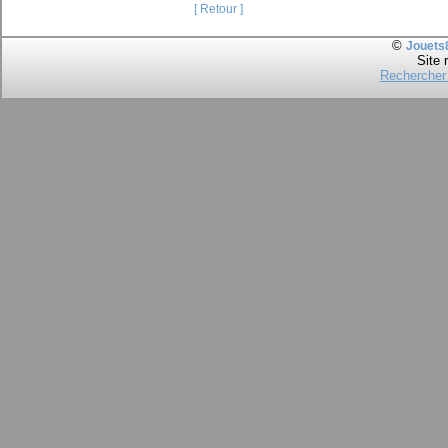
[ Retour ]
©
Jouets
Site 
Rechercher 