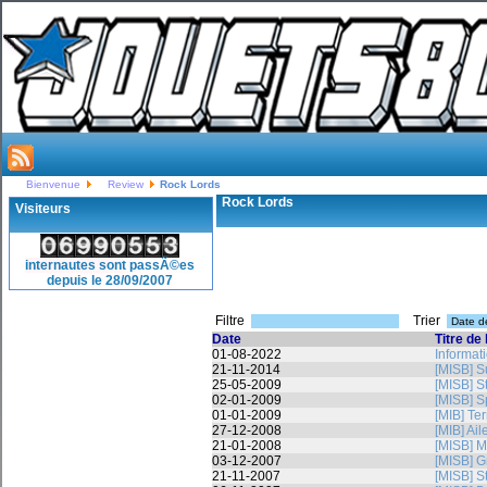
Bienvenue
Review
Rock Lords
Rock Lords
Visiteurs
internautes sont passÃ©es
depuis le 28/09/2007
Filtre
Trier
Date
Titre de 
01-08-2022
Informa
21-11-2014
[MISB] S
25-05-2009
[MISB] S
02-01-2009
[MISB] 
01-01-2009
[MIB] Te
27-12-2008
[MIB] Ail
21-01-2008
[MISB] 
03-12-2007
[MISB] G
21-11-2007
[MISB] S