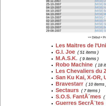
06-11-2007
[MISB] D
25-10-2007
[MISB] B
04-10-2007
[MISB] N
04-10-2007
[MISB] B
04-10-2007
[MISB] M
04-10-2007
[MISB] C
02-10-2007
[MISB] P
02-10-2007
[MISB] S
02-10-2007
[MISB] B
29-08-2007
[MISB] S
<< Début
< P
Les Maitres de l'Un
G.I. Joe
( 51 items )
M.A.S.K.
( 9 items )
Robo Machine
( 18 i
Les Chevaliers du 
San Ku Kai, X-OR, U
Bravestarr
( 10 items 
Sectaurs
( 7 items )
S.O.S. FantÃ´mes
(
Guerres SecrÃ¨tes