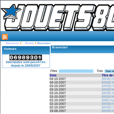
Bienvenue
Review
Bravestarr
Bravestarr
Visiteurs
internautes sont passÃ©es
depuis le 28/09/2007
Filtre
Trier
Date
Titre de 
04-10-2007
[MISB] H
04-10-2007
[MISB] T
03-10-2007
[MISB] H
03-10-2007
[MISB] M
03-10-2007
[MISB] S
03-10-2007
[MISB] M
02-10-2007
[MIB] Ha
02-10-2007
[MISB] F
02-10-2007
[MISB] C
29-08-2007
[MISB] I