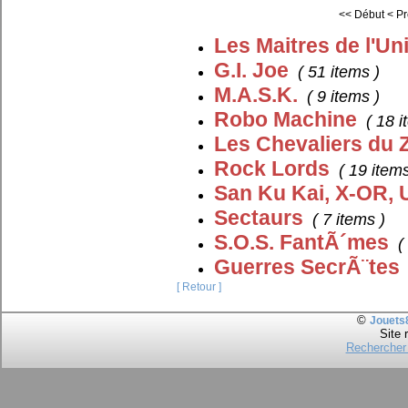
<< Début
< P
Les Maitres de l'Un
G.I. Joe
( 51 items )
M.A.S.K.
( 9 items )
Robo Machine
( 18 i
Les Chevaliers du 
Rock Lords
( 19 items
San Ku Kai, X-OR, U
Sectaurs
( 7 items )
S.O.S. FantÃ´mes
(
Guerres SecrÃ¨tes
[ Retour ]
©
Jouets
Site 
Rechercher 