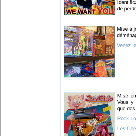
Identifi
de perdr
Mise à j
déména
Venez le
Mise en
Vous y r
que des
Rock Lo
Les Che