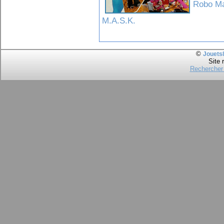
Robo Ma
M.A.S.K.
©
Jouets
Site 
Rechercher 