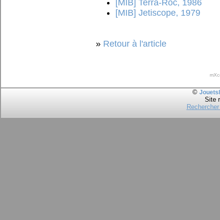
[MIB] Terra-Roc, 1986
[MIB] Jetiscope, 1979
»
Retour à l'article
mXc
©
Jouets
Site 
Rechercher 