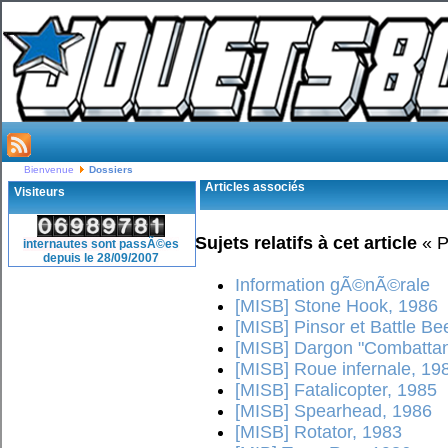
Bienvenue
Dossiers
Articles associés
Visiteurs
Sujets relatifs à cet article
« P
internautes sont passÃ©es
depuis le 28/09/2007
Information gÃ©nÃ©rale
[MISB] Stone Hook, 1986
[MISB] Pinsor et Battle Be
[MISB] Dargon "Combattan
[MISB] Roue infernale, 19
[MISB] Fatalicopter, 1985
[MISB] Spearhead, 1986
[MISB] Rotator, 1983