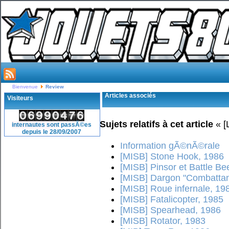
Bienvenue
Review
Articles associés
Visiteurs
Sujets relatifs à cet article
« [
internautes sont passÃ©es
depuis le 28/09/2007
Information gÃ©nÃ©rale
[MISB] Stone Hook, 1986
[MISB] Pinsor et Battle Be
[MISB] Dargon "Combattan
[MISB] Roue infernale, 19
[MISB] Fatalicopter, 1985
[MISB] Spearhead, 1986
[MISB] Rotator, 1983