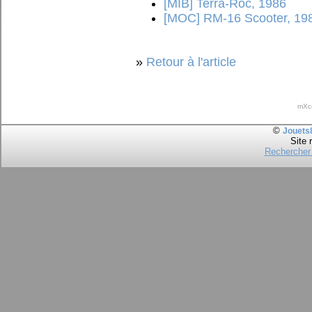
[MIB] Terra-Roc, 1986
[MOC] RM-16 Scooter, 19
»
Retour à l'article
mXc
©
Jouets
Site 
Rechercher 