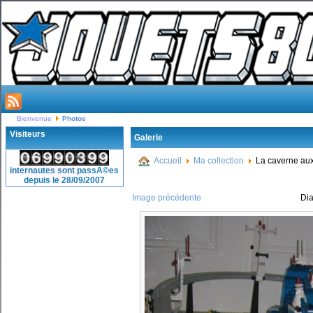
Bienvenue
Photos
Visiteurs
Galerie
Accueil
Ma collection
La caverne aux
internautes sont passÃ©es
depuis le 28/09/2007
Image précédente
Di