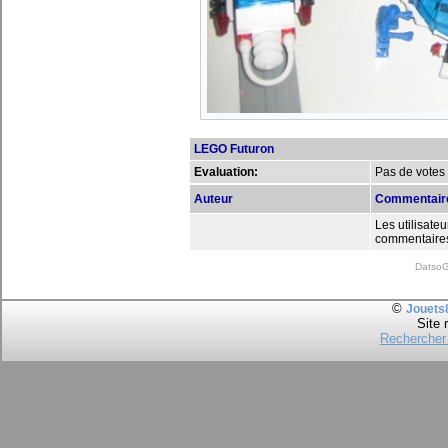
LEGO Futuron
Evaluation:
Pas de votes
Auteur
Commentair
Les utilisate
commentaires.
DatsoGa
©
Jouets
Site 
Rechercher 