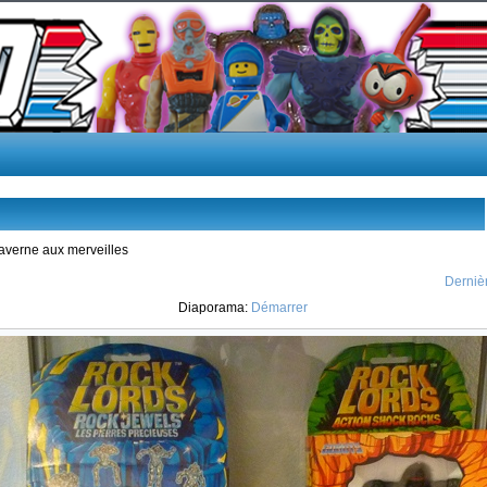
averne aux merveilles
Derniè
Diaporama:
Démarrer