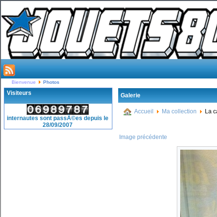
Bienvenue
Photos
Visiteurs
Galerie
Accueil
Ma collection
La c
internautes sont passÃ©es depuis le
28/09/2007
Image précédente