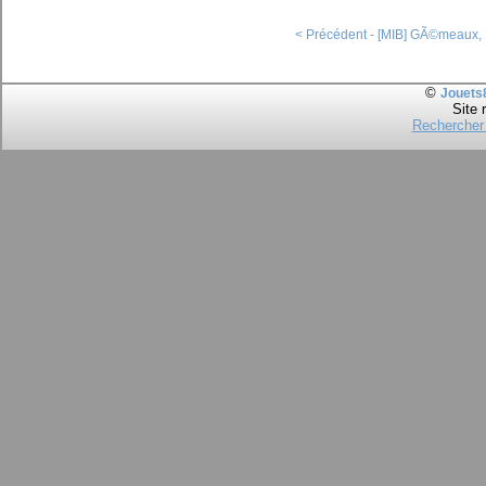
< Précédent - [MIB] GÃ©meaux,
©
Jouets
Site 
Rechercher 