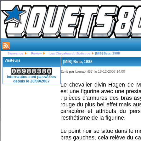
Bienvenue
Review
Les Chevaliers du Zodiaque
[MIB] Beta, 1988
Visiteurs
[MIB] Beta, 1988
Ecrit par
Lamaphil57, le 18-12-2007 14:00
internautes sont passÃ©es
depuis le 28/09/2007
Le chevalier divin Hagen de M
est une figurine avec une presta
: pièces d'armures des bras as
rouge du plus bel effet mais auss
caractère et attributs du pe
l'esthétisme de la figurine.
Le point noir se situe dans le 
bras gauches, cela relève du cas