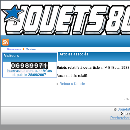
Bienvenue
Review
Articles associés
Visiteurs
Sujets relatifs à cet article
« [MIB] Beta, 1988
internautes sont passÃ©es
depuis le 28/09/2007
Aucun article relatif.
»
Retour à l'article
mXc
©
Jouets
Site 
Rechercher 