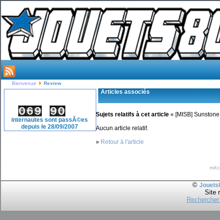
Bienvenue
Review
Articles associés
Visiteurs
Sujets relatifs à cet article
« [MISB] Sunstone
internautes sont passÃ©es
depuis le 28/09/2007
Aucun article relatif.
»
Retour à l'article
mXc
©
Jouets
Site 
Rechercher 