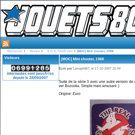
Bienvenue
Review
S.O.S. FantÃ´mes
[MOC] Mini shooter, 1988
Visiteurs
[MOC] Mini shooter, 1988
Ecrit par
Lamaphil57, le 17-10-2007 15:44
internautes sont passÃ©es
depuis le 28/09/2007
Suite de la série 3 avec une autre version de mo
ver Bozooka. Simple mais amusant :)
Origine: Euro