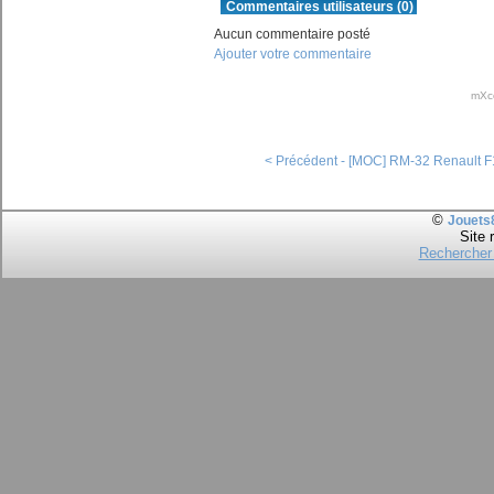
Commentaires utilisateurs (0)
Aucun commentaire posté
Ajouter votre commentaire
mXc
< Précédent - [MOC] RM-32 Renault F
©
Jouets
Site 
Rechercher 