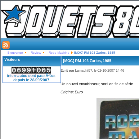
Bienvenue
Review
Robo Machine
[MOC] RM-103 Zarios, 1985
Visiteurs
[MOC] RM-103 Zarios, 1985
Ecrit par
Lamaphil57, le 02-10-2007 14:46
internautes sont passÃ©es
depuis le 28/09/2007
Un nouvel envahisseur, sorti en fin de série.
Origine: Euro