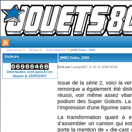
Bienvenue
Review
Robo Machine
[MIB] Staks, 1985
Visiteurs
[MIB] Staks, 1985
Ecrit par
Lamaphil57, le 10-11-2008 00:00
internautes sont passÃ©es
depuis le 28/09/2007
Issue de la série 2, voici la v
remorque a également été distr
réussi, voir même assez vilai
podium des Super Gobots. La 
l’impression d'une figurine sans
La transformation quant à e
d’assembler un camion qui est 
porte la mention de « die-cast 