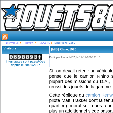
Bienvenue
Review
M.A.S.K.
[MIB] Rhino, 1986
Visiteurs
[MIB] Rhino, 1986
Ecrit par
Lamaphil57, le 19-11-2008 11:16
internautes sont passÃ©es
depuis le 28/09/2007
Si l'on devait retenir un véhicul
pense que le camion Rhino se
plupart des missions du D.A., 
réussi des jouets de la gamme.
Cette réplique du
camion Kenw
pilote Matt Trakker dont la te
quartier général sur roues rep
plus un additionnel siège passa