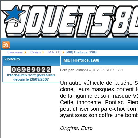
Bienvenue
Review
M.A.S.K.
[MIB] Fireforce, 1988
Visiteurs
[MIB] Fireforce, 1988
Ecrit par
Lamaphil57, le 29-09-2007 15:27
internautes sont passÃ©es
depuis le 28/09/2007
Un autre véhicule de la série S
clone, leurs masques portent 
de la figurine et son masque V1
Cette innocente Pontiac Fie
peut utiliser son pare-choc com
ayant sous son coffre une bomb
Origine: Euro