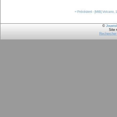
< Précédent - [MIB] Volcano, 
©
Jouets
Site 
Rechercher 