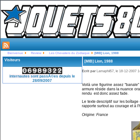
Bienvenue
Review
Les Chevaliers du Zodiaque
[MIB] Lion, 1988
Visiteurs
[MIB] Lion, 1988
Ecrit par
Lamaphil57, le 18-12-2007 1
internautes sont passÃ©es depuis le
28/09/2007
Voilà une figurine assez "banale
armure réside dans la nuance orang
rendu est donc assez fade.
Le texte descriptif sur les boîtage e
rapporte surtout au courage et à l
Origine: France