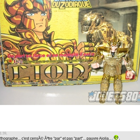
1:39,
rthographe... c'est censÃ© Ãªtre "par" et pas "part"... pauvre Aiolia...