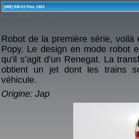
[MIB] RM-03 Fitor, 1983
Ecrit par
Lamaphil57, le 16-10-2007 15:26
Robot de la première série, voilà 
Popy. Le design en mode robot es
qu'il s'agit d'un Renegat. La trans
obtient un jet dont les trains s
véhicule.
Origine: Jap